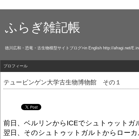
ふらぎ雑記帳
徳川広和・恐竜・古生物模型サイトブログ>in English http://afragi.net/E.ind
プロフィール
テュービンゲン大学古生物博物館 その１
前日、ベルリンからICEでシュトゥットガ
翌日、そのシュトゥットガルトからローカ