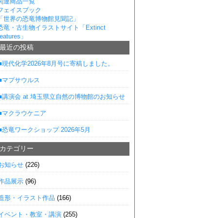
関連商品一覧
フェイスブック
「世界の恐竜博物館見聞記」
恐竜・古生物イラストサイト「Extinct
eatures」
■最近の投稿
■現代化学2026年8月号に寄稿しました。
■マプサウルス
■講演会 at 埼玉県立自然の博物館のお知らせ
■マクラウケニア
■恐竜ワークショップ 2026年5月
■カテゴリー
お知らせ
(226)
作品展示
(96)
造形・イラスト作品
(166)
イベント・教室・講演
(255)