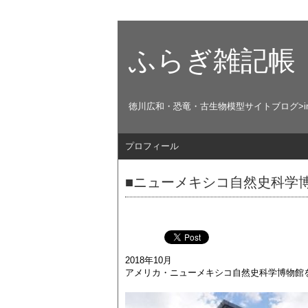
ふらぎ雑記帳
徳川広和・恐竜・古生物模型サイトブログ>in English ht
プロフィール
■ニューメキシコ自然史科学
2018年10月
アメリカ・ニューメキシコ自然史科学博物館