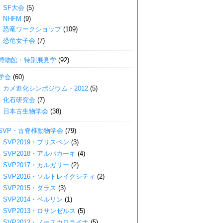
SF大会
(5)
NHFM
(9)
恐竜ワークショップ
(109)
恐竜女子会
(7)
博物館・特別展見学
(92)
学会
(60)
カメ進化シンポジウム・2012
(5)
化石研究会
(7)
日本古生物学会
(38)
SVP・古脊椎動物学会
(79)
SVP2019・ブリスベン
(3)
SVP2018・アルバカーキ
(4)
SVP2017・カルガリー
(2)
SVP2016・ソルトレイクシティ
(2)
SVP2015・ダラス
(3)
SVP2014・ベルリン
(1)
SVP2013・ロサンゼルス
(5)
SVP2012・ノースカロライナ
(5)