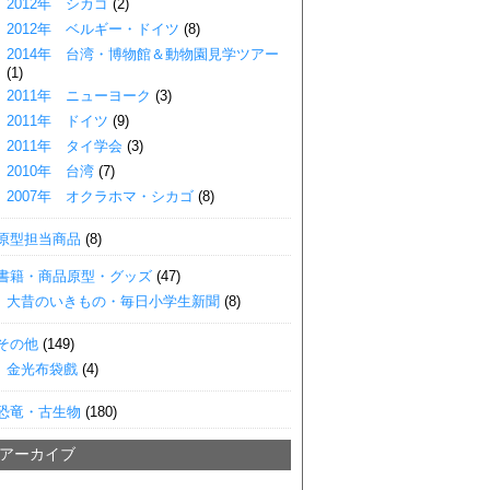
2012年 シカゴ
(2)
2012年 ベルギー・ドイツ
(8)
2014年 台湾・博物館＆動物園見学ツアー
(1)
2011年 ニューヨーク
(3)
2011年 ドイツ
(9)
2011年 タイ学会
(3)
2010年 台湾
(7)
2007年 オクラホマ・シカゴ
(8)
原型担当商品
(8)
書籍・商品原型・グッズ
(47)
大昔のいきもの・毎日小学生新聞
(8)
その他
(149)
金光布袋戲
(4)
恐竜・古生物
(180)
■アーカイブ