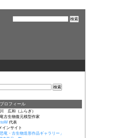
■プロフィール
川 広和（ふらぎ）
竜古生物復元模型作家
ctoW
代表
メインサイト
恐竜・古生物造形作品ギャラリー
」