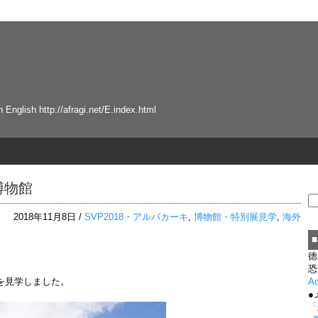
tp://afragi.net/E.index.html
博物館
2018年11月8日 /
SVP2018・アルバカーキ
,
博物館・特別展見学
,
海外
徳
恐
を見学しました。
A
●
「