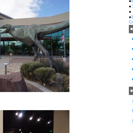
●
●
●
●
Cr