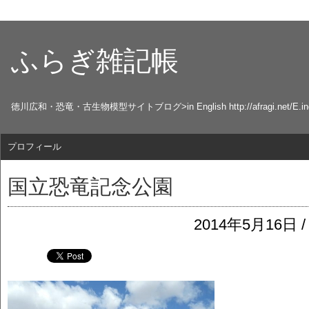
ふらぎ雑記帳
徳川広和・恐竜・古生物模型サイトブログ>in English http://afragi.net/E.ind
プロフィール
国立恐竜記念公園
2014年5月16日 