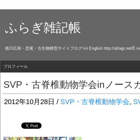
ふらぎ雑記帳
徳川広和・恐竜・古生物模型サイトブログ>in English http://afragi.net/E.ind
プロフィール
SVP・古脊椎動物学会inノース
2012年10月28日 /
SVP・古脊椎動物学会
,
S