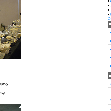
●
●
●
●
Cr
関する
脚が