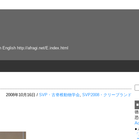
tp://afragi.net/E.index.html
2008年10月16日 /
SVP・古脊椎動物学会
,
SVP2008・クリーブランド
徳
恐
A
●
「