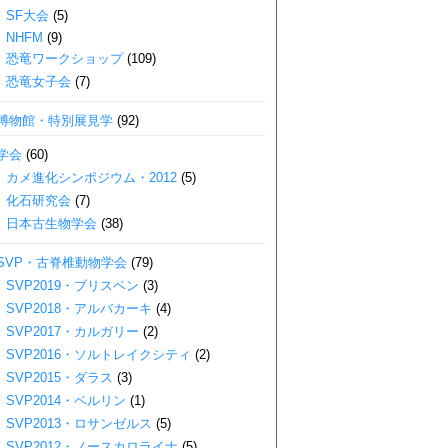
SF大会
(5)
NHFM
(9)
恐竜ワークショップ
(109)
恐竜女子会
(7)
博物館・特別展見学
(92)
学会
(60)
カメ進化シンポジウム・2012
(5)
化石研究会
(7)
日本古生物学会
(38)
SVP・古脊椎動物学会
(79)
SVP2019・ブリスベン
(3)
SVP2018・アルバカーキ
(4)
SVP2017・カルガリー
(2)
SVP2016・ソルトレイクシティ
(2)
SVP2015・ダラス
(3)
SVP2014・ベルリン
(1)
SVP2013・ロサンゼルス
(5)
SVP2012・ノースカロライナ
(5)