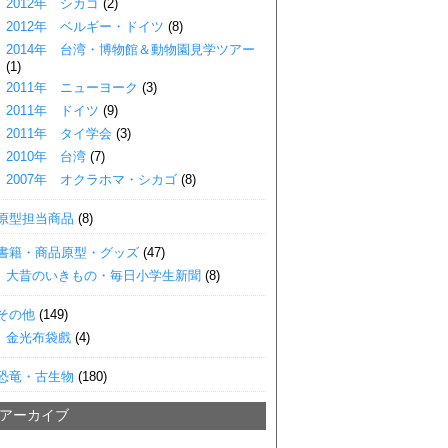
2012年 シカゴ
(2)
2012年 ベルギー・ドイツ
(8)
2014年 台湾・博物館＆動物園見学ツアー
(1)
2011年 ニューヨーク
(3)
2011年 ドイツ
(9)
2011年 タイ学会
(3)
2010年 台湾
(7)
2007年 オクラホマ・シカゴ
(8)
原型担当商品
(8)
書籍・商品原型・グッズ
(47)
大昔のいきもの・毎日小学生新聞
(8)
その他
(149)
金光布袋戲
(4)
恐竜・古生物
(180)
■アーカイブ