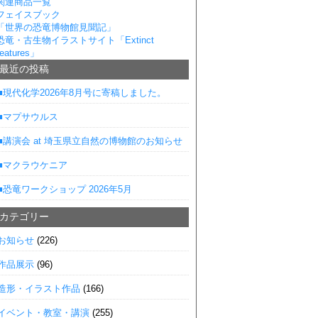
関連商品一覧
フェイスブック
「世界の恐竜博物館見聞記」
恐竜・古生物イラストサイト「Extinct
eatures」
■最近の投稿
■現代化学2026年8月号に寄稿しました。
■マプサウルス
■講演会 at 埼玉県立自然の博物館のお知らせ
■マクラウケニア
■恐竜ワークショップ 2026年5月
■カテゴリー
お知らせ
(226)
作品展示
(96)
造形・イラスト作品
(166)
イベント・教室・講演
(255)