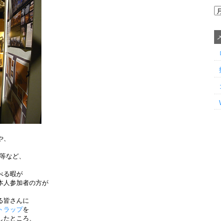
や、
y氏等など、
べる暇が
本人参加者の方が
る皆さんに
トラップ
を
したところ、