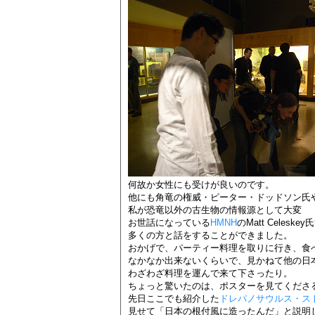
何故か女性にも受けが良いのです。
他にも角竜の権威・ピーター・ドッドソン氏
私が恐竜以外の古生物の情報源として大変
お世話になっている
HMNH
のMatt Celeske
多くの方と話をすることができました。
おかげで、パーティー料理を取りに行き、食
なかなか出来ないくらいで、見かねて他の日
わざわざ料理を運んで来て下さったり。
ちょっと驚いたのは、ポスターを見てくださ
先日ここでも紹介した
ドレパノサウルス・ス
見せて「日本の根付風に造ったんだ」と説明