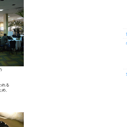
の
われる
ため、