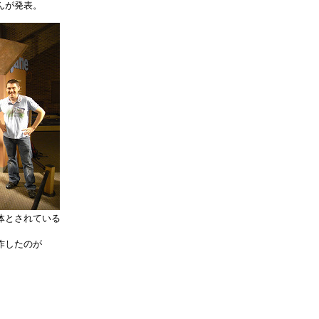
んが発表。
体とされている
作したのが