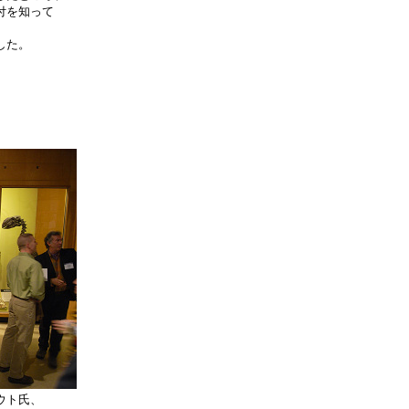
付を知って
した。
ウト氏、