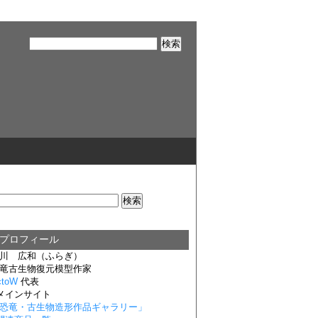
■プロフィール
川 広和（ふらぎ）
竜古生物復元模型作家
ctoW
代表
メインサイト
恐竜・古生物造形作品ギャラリー
」