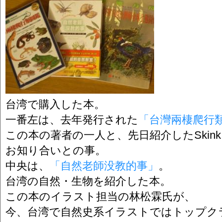
台湾で購入した本。
一番左は、去年発行された
「台灣兩棲爬行
この本の著者の一人と、先日紹介したSkin
お知り合いとの事。
中央は、
「自然老師没教的事」
。
台湾の自然・生物を紹介した本。
この本のイラスト担当の林松霖氏が、
今、台湾で自然史系イラストではトップク